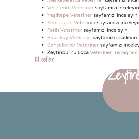
Merkezefendi Veteriner
sayfamızı incel
Veliefendi Veteriner
sayfamızı inceleyin
Yeşiltepe Veteriner
sayfamızı inceleyin.
Yenidoğan Veteriner
sayfamızı inceleyi
Fatih Veteriner
sayfamızı inceleyin.
Bakırköy Veteriner
sayfamızı inceleyin.
Bahçelievler Veteriner
sayfamızı inceley
Zeytinburnu Loca
Veteriner Instagram
Etiketler
Zeytin