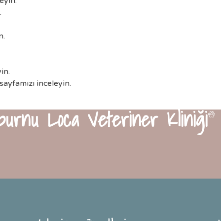
eyin.
.
n.
in.
sayfamızı inceleyin.
burnu Loca Veteriner Kliniği