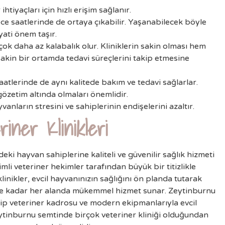
htiyaçları için hızlı erişim sağlanır.
ece saatlerinde de ortaya çıkabilir. Yaşanabilecek böyle
ati önem taşır.
çok daha az kalabalık olur. Kliniklerin sakin olması hem
akin bir ortamda tedavi süreçlerini takip etmesine
aatlerinde de aynı kalitede bakım ve tedavi sağlarlar.
gözetim altında olmaları önemlidir.
yvanların stresini ve sahiplerinin endişelerini azaltır.
riner Klinikleri
eki hayvan sahiplerine kaliteli ve güvenilir sağlık hizmeti
imli veteriner hekimler tarafından büyük bir titizlikle
linikler, evcil hayvanınızın sağlığını ön planda tutarak
ere kadar her alanda mükemmel hizmet sunar. Zeytinburnu
hip veteriner kadrosu ve modern ekipmanlarıyla evcil
eytinburnu semtinde birçok veteriner kliniği olduğundan