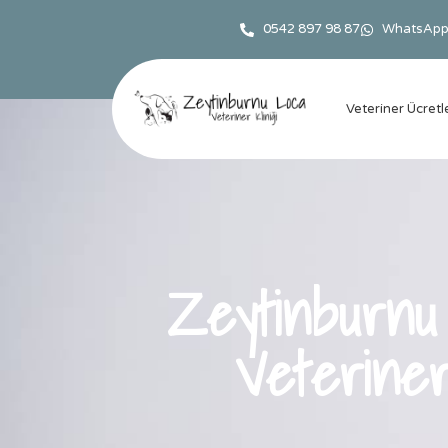
0542 897 98 87
WhatsApp'
Veteriner Ücretle
Zeytinburnu
Veterin