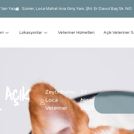
tan Yaz
Sümer, Loca Mahal Ana Giriş Yanı, Şht. Er Davut Baş Sk. NO
ri
Lokasyonlar
Veteriner Hizmetleri
Açık Veteriner S
 Açık
Zeytinburnu
11
Loca
Nisan
er
Veteriner
2025