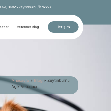
: 1AA, 34025 Zeytinburnu/İstanbul
İletişim
aatleri
Veteriner Blog
»
»
Zeytinburnu
Anasayfa
Blog
Açık Veteriner